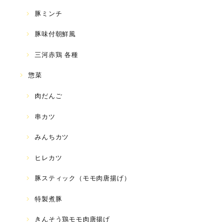
豚ミンチ
豚味付朝鮮風
三河赤鶏 各種
惣菜
肉だんご
串カツ
みんちカツ
ヒレカツ
豚スティック（モモ肉唐揚げ）
特製煮豚
きんそう鶏モモ肉唐揚げ